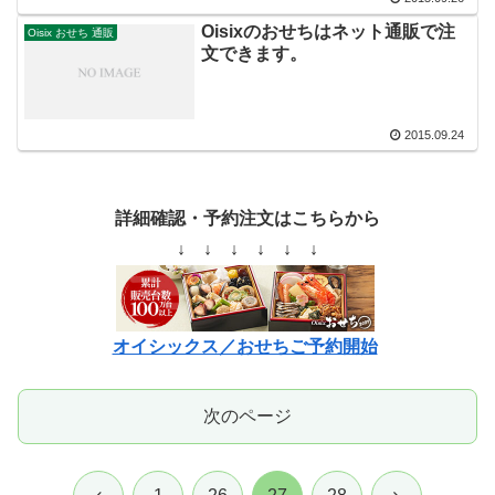
Oisixのおせちはネット通販で注
Oisix おせち 通販
文できます。
2015.09.24
詳細確認・予約注文はこちらから
↓ ↓ ↓ ↓ ↓ ↓
オイシックス／おせちご予約開始
次のページ
前
次