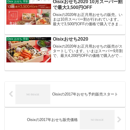
れ、新商品も多く盛り付けられていま
Oisixおせち2020 10月スーパー割
Oisix おせち 早割
す。高砂和洋折衷お...
で最大3,500円OFF
Oisixの2020年お正月用おせちの販売。い
まは10月スーパー割が行われています。
最大で3,500円OFFの価格で購入できま
す。キャンペーン期間は2019年10月1日
(火)～10月16日(水)15時。次の割引価格で
の購入が可能となっていま...
Oisixおせち2020
Oisix おせち 早割
Oisixの2020年お正月用おせちの販売がス
タートしています。いまはスーパー9月割
で、最大4,200円OFFの価格で購入ができ
るようになっています。期間は2019年9月
2日(月)～17日(火)15:00まで。
Oisixの2017年おせち予約販売スタート
Oisixの2017年おせち販売価格