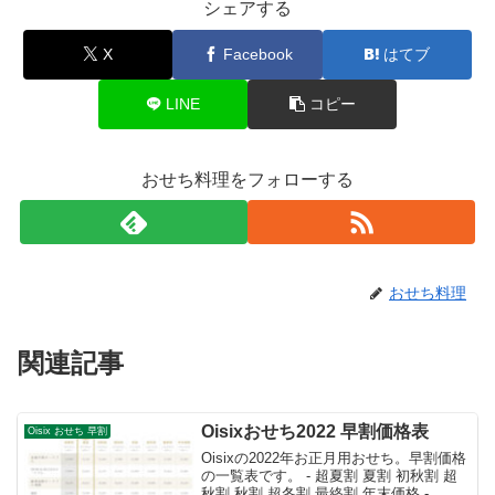
シェアする
X
Facebook
はてブ
LINE
コピー
おせち料理をフォローする
おせち料理
関連記事
Oisixおせち2022 早割価格表
Oisix おせち 早割
Oisixの2022年お正月用おせち。早割価格
の一覧表です。 - 超夏割 夏割 初秋割 超
秋割 秋割 超冬割 最終割 年末価格 -