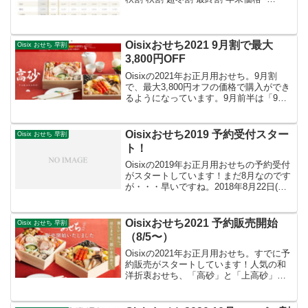
8/30(月)14時まで 9/13(月)14時まで
10/4(月)14時まで 10/18(月)14時まで 1...
Oisixおせち2021 9月割で最大
Oisix おせち 早割
3,800円OFF
Oisixの2021年お正月用おせち。9月割
で、最大3,800円オフの価格で購入ができ
るようになっています。9月前半は「9月
スーパー割」でした。後半は、9月割。( ﾟ
дﾟ )ﾎｩ販売期間2020年10月1日(木)15:00ま
で販売価格 おせ...
Oisixおせち2019 予約受付スター
Oisix おせち 早割
ト！
Oisixの2019年お正月用おせちの予約受付
がスタートしています！まだ8月なのです
が・・・早いですね。2018年8月22日(水)
～9月3日(月)15:00まで、8月早期割引キャ
ンペーンをやっています。最大5千円オ
フ。「今が一番おトク！」だ...
Oisixおせち2021 予約販売開始
Oisix おせち 早割
（8/5〜）
Oisixの2021年お正月用おせち。すでに予
約販売がスタートしています！人気の和
洋折衷おせち、「高砂」と「上高砂」が
大幅にリニューアルバラエティ豊かな洋
風料理を詰めた二の重が大幅に変更さ