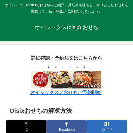
オイシックス(oisix)のおせちのご紹介。見た目も味もしっかりとしたおせちを
用意して、新年を豊かにお祝いしましょう。
オイシックス(oisix) おせち
詳細確認・予約注文はこちらから
↓ ↓ ↓ ↓ ↓ ↓
オイシックス／おせちご予約開始
Oisixおせちの解凍方法
X
Facebook
はてブ