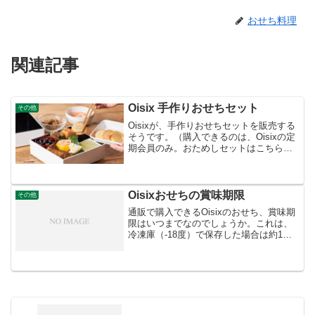
おせち料理
関連記事
Oisix 手作りおせちセット
その他
Oisixが、手作りおせちセットを販売する
そうです。（購入できるのは、Oisixの定
期会員のみ。おためしセットはこちら
→【Oisix公式】初めての方限定「おため
しセット」）おせちを手作りするための
食材とレシピがセットになった商品で
す。商品名...
Oisixおせちの賞味期限
その他
通販で購入できるOisixのおせち、賞味期
限はいつまでなのでしょうか。これは、
冷凍庫（-18度）で保存した場合は約1ヶ
月となります。2017年お正月用おせちは
（一般的に）2016年12月30日に届き、冷
凍賞味期限が2017年1月31日となり...