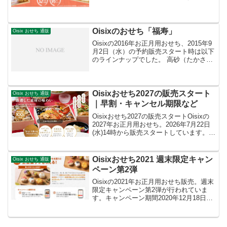
なります。対象のおせち注文可能なおせ
ちは3種類あります。高砂（たかさご）2
～3人前 二段重 25品販売価格 17,064
円...
Oisixのおせち「福寿」
Oisix おせち 通販
Oisixの2016年お正月用おせち、2015年9
月2日（水）の予約販売スタート時は以下
のラインナップでした。 高砂（たかさ
ご）：二段・25品（3人前）高砂三段重
（たかさごさんだんじゅう）：三段・38
品（3～4人前）瑠璃（るり）：三段・
32...
Oisixおせち2027の販売スタート
Oisix おせち 通販
｜早割・キャンセル期限など
Oisixおせち2027の販売スタートOisixの
2027年お正月用おせち。2026年7月22日
(水)14時から販売スタートしています。売
り切れ次第販売終了となります。また早
割もありますから、早めの注文をおすす
めいたします。（10月30日1...
Oisixおせち2021 週末限定キャン
Oisix おせち 通販
ペーン第2弾
Oisixの2021年お正月用おせち販売。週末
限定キャンペーン第2弾が行われていま
す。キャンペーン期間2020年12月18日
(金)～12月21日(月)15:00まで特典内容ア
ンケートに答えて対象のおせちを購入す
ると、和菓子がもらえます。(￣...