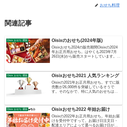
おせち料理
関連記事
Oisixのおせち(2024年版)
Oisix おせち 通販
Oisixおせち2024の販売期間Oisixの2024
年お正月用おせち。はやくも2023年7月
26日(水)から販売スタートしています。注
文締め切りは2023年12月25日(月)午前8時
と書かれています。ですが在庫がなくな
り次第販売終了となり...
Oisixおせち2021 人気ランキング
Oisix おせち 通販
Oisixの2021年お正月用おせち。すでに販
売数が26,000件を突破しているそうで
す。そのなかで、特に人気のおせちは次
のものとなっています。 順位 おせち
2019年販売実績 段数 品目数 価格(税・送
料込) 1位 高砂 約21,000...
Oisixおせち2022 年始お届け
Oisix おせち 通販
Oisixの2022年お正月用おせち。年始お届
けを受付中ですって。お届け日注文日・
配達エリアによって選べるお届け日が異