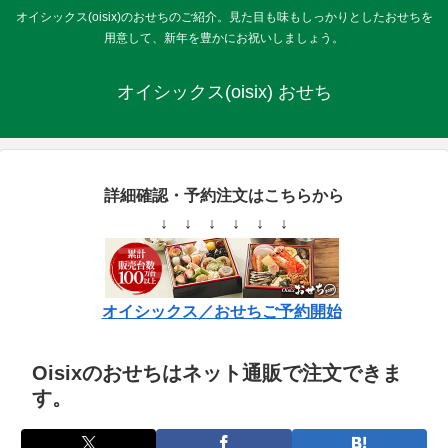
オイシックス(oisix)のおせちのご紹介。見た目も味もしっかりとしたおせちを
用意して、新年を豊かにお祝いしましょう。
オイシックス(oisix) おせち
詳細確認・予約注文はこちらから
↓ ↓ ↓ ↓ ↓ ↓
オイシックス／おせちご予約開始
Oisixのおせちはネット通販で注文できま
す。