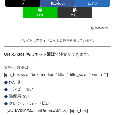
X
Facebook
はてブ
LINE
コピー
2015.09.24
当サイトはアフィリエイト広告を利用しています。
Oisix
の
おせち
はネット
通販
で注文ができます。
支払い方法は
[ip5_box size=”box–medium” title=”” title_size=”” width=””]
代引き
コンビニ払い
郵便局払い
クレジットカード払い
（JCB/VISA/Master/Diners/AMEX）[/ip5_box]