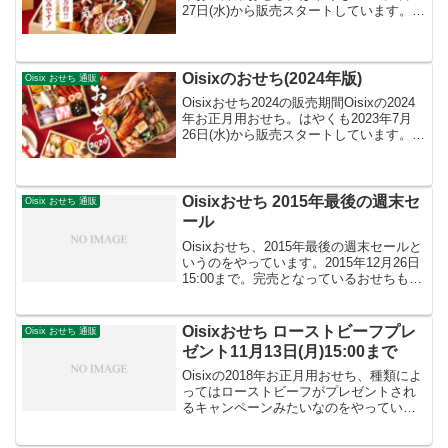
27日(水)から販売スタートしています。注
文締め切りは2022年12月27日(火)午前8時
と書かれています。ですが在庫がなくな
り次第販売終了となり...
Oisixのおせち(2024年版)
Oisix おせち 通販
Oisixおせち2024の販売期間Oisixの2024
年お正月用おせち。はやくも2023年7月
26日(水)から販売スタートしています。注
文締め切りは2023年12月25日(月)午前8時
と書かれています。ですが在庫がなくな
り次第販売終了となり...
Oisixおせち 2015年最後の週末セ
Oisix おせち 通販
ール
Oisixおせち、2015年最後の週末セールと
いうのをやっています。2015年12月26日
15:00まで。完売となっているおせちも多
く、いま購入できるのは次の4種類のおせ
ちとなっています。和洋折衷おせち二段
重 高砂(2～3人前)15,800...
Oisixおせち ローストビーフプレ
Oisix おせち 通販
ゼント11月13日(月)15:00まで
Oisixの2018年お正月用おせち、種類によ
ってはローストビーフがプレゼントされ
るキャンペーンみたいなのをやっていま
す。（チェックできていませんでした
が、たぶん11月に入ってからだと思いま