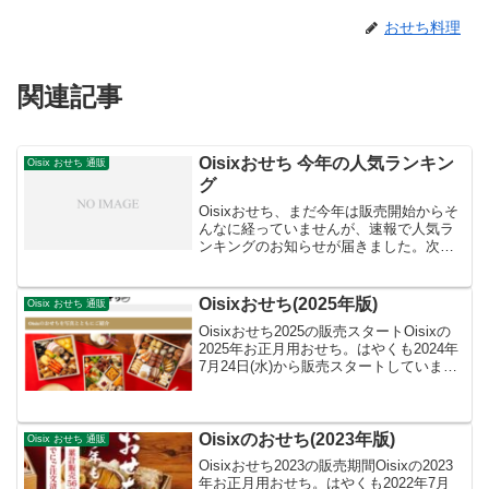
おせち料理
関連記事
Oisixおせち 今年の人気ランキン
Oisix おせち 通販
グ
Oisixおせち、まだ今年は販売開始からそ
んなに経っていませんが、速報で人気ラ
ンキングのお知らせが届きました。次の
ようになっているとのこと。高 砂価
格：15,800円（二段/2～3人前/和洋/24品
目）2017年度販売実績は約19,000台...
Oisixおせち(2025年版)
Oisix おせち 通販
Oisixおせち2025の販売スタートOisixの
2025年お正月用おせち。はやくも2024年
7月24日(水)から販売スタートしていま
す。在庫がなくなり次第販売終了となり
ます。また早割もありますから、早めの
注文をおすすめいたします。（11月...
Oisixのおせち(2023年版)
Oisix おせち 通販
Oisixおせち2023の販売期間Oisixの2023
年お正月用おせち。はやくも2022年7月