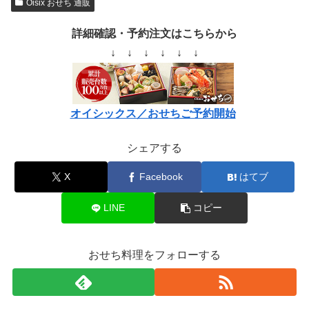
Oisix おせち 通販
詳細確認・予約注文はこちらから
↓ ↓ ↓ ↓ ↓ ↓
オイシックス／おせちご予約開始
シェアする
X
Facebook
はてブ
LINE
コピー
おせち料理をフォローする