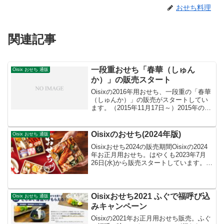
おせち料理
関連記事
一段重おせち「春華（しゅん
Oisix おせち 通販
か）」の販売スタート
Oisixの2016年用おせち、一段重の「春華
（しゅんか）」の販売がスタートしてい
ます。（2015年11月17日～）2015年の
Oisix人気No.1おせち「高砂」の人気メニ
ュー20品目がピックアップされて、一段
のお重に詰め込まれています。...
Oisixのおせち(2024年版)
Oisix おせち 通販
Oisixおせち2024の販売期間Oisixの2024
年お正月用おせち。はやくも2023年7月
26日(水)から販売スタートしています。注
文締め切りは2023年12月25日(月)午前8時
と書かれています。ですが在庫がなくな
り次第販売終了となり...
Oisixおせち2021 ふぐで福呼び込
Oisix おせち 通販
みキャンペーン
Oisixの2021年お正月用おせち販売。ふぐ