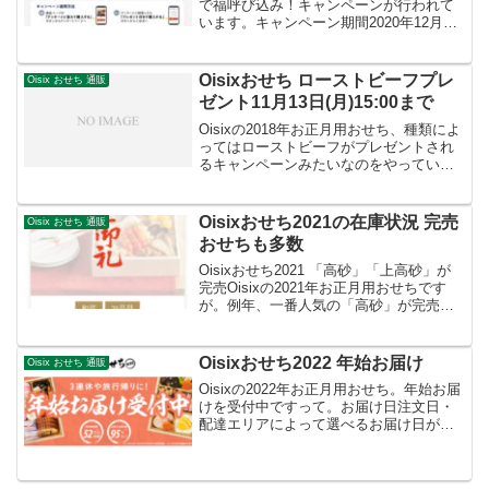
で福呼び込み！キャンペーンが行われて
います。キャンペーン期間2020年12月3
日(木)～12月7日(月)15:00まで特典内容ア
ンケートに答えて対象のおせちを購入す
ると、とらふぐ薄造りがもらえま...
Oisixおせち ローストビーフプレ
Oisix おせち 通販
ゼント11月13日(月)15:00まで
Oisixの2018年お正月用おせち、種類によ
ってはローストビーフがプレゼントされ
るキャンペーンみたいなのをやっていま
す。（チェックできていませんでした
が、たぶん11月に入ってからだと思いま
す）福寿とオードブルおせち以外にはつ
Oisixおせち2021の在庫状況 完売
Oisix おせち 通販
くみたいです。...
おせちも多数
Oisixおせち2021 「高砂」「上高砂」が
完売Oisixの2021年お正月用おせちです
が。例年、一番人気の「高砂」が完売と
なっています。「上高砂」も完売。Oisix
おせち2021 在庫状況「高砂」「上高砂」
のほかにも売り切れとなっている...
Oisixおせち2022 年始お届け
Oisix おせち 通販
Oisixの2022年お正月用おせち。年始お届
けを受付中ですって。お届け日注文日・
配達エリアによって選べるお届け日が異
なります。対象のおせち注文可能なおせ
ちは3種類あります。高砂（たかさご）2
～3人前 二段重 25品販売価格 17,064