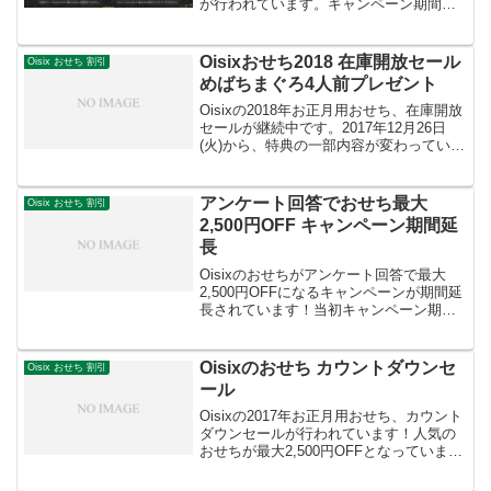
が行われています。キャンペーン期間
2020年12月14日(月)～18日(金)15:00まで2
つの特典で、実質500円お得特典1：簡単
なアンケート回答で、40...
Oisixおせち2018 在庫開放セール
Oisix おせち 割引
めばちまぐろ4人前プレゼント
Oisixの2018年お正月用おせち、在庫開放
セールが継続中です。2017年12月26日
(火)から、特典の一部内容が変わっている
ようです。【特典１】おせち割引（一部
対象外のおせちあり）【特典２】天然め
ばちまぐろ4人前プレゼント（数量限定）
アンケート回答でおせち最大
Oisix おせち 割引
エ...
2,500円OFF キャンペーン期間延
長
Oisixのおせちがアンケート回答で最大
2,500円OFFになるキャンペーンが期間延
長されています！当初キャンペーン期
間：2015年11月9日(月)15:00まで ↓延長キ
ャンペーン期間：2015年11月16日
(月)15:00まで1週間の延...
Oisixのおせち カウントダウンセ
Oisix おせち 割引
ール
Oisixの2017年お正月用おせち、カウント
ダウンセールが行われています！人気の
おせちが最大2,500円OFFとなっていま
す。★カウントダウンSALE対象商品【翠
玉】51,000円 → 48,500円(税抜・送料込)