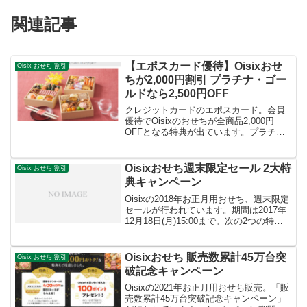
関連記事
【エポスカード優待】Oisixおせ
Oisix おせち 割引
ちが2,000円割引 プラチナ・ゴー
ルドなら2,500円OFF
クレジットカードのエポスカード。会員
優待でOisixのおせちが全商品2,000円
OFFとなる特典が出ています。プラチ
ナ・ゴールドカード会員だと、Oisixおせ
ち2022が2,500円割引に！ユーザーの方は
利用するといいのではないでしょう
Oisixおせち週末限定セール 2大特
Oisix おせち 割引
か：...
典キャンペーン
Oisixの2018年お正月用おせち、週末限定
セールが行われています。期間は2017年
12月18日(月)15:00まで。次の2つの特典
があります。【特典１】2018年1月上旬に
送られるアンケートに答えて、おせち割
引（一部対象外のおせちあり）...
Oisixおせち 販売数累計45万台突
Oisix おせち 割引
破記念キャンペーン
Oisixの2021年お正月用おせち販売。「販
売数累計45万台突破記念キャンペーン」