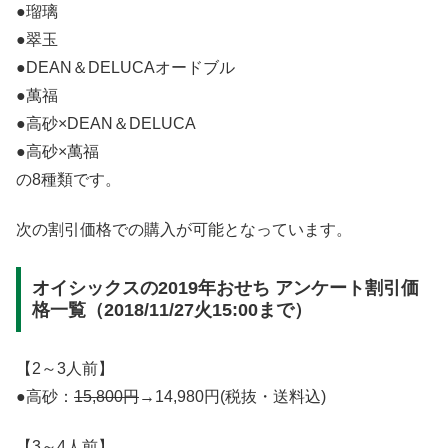
●瑠璃
●翠玉
●DEAN＆DELUCAオードブル
●萬福
●高砂×DEAN＆DELUCA
●高砂×萬福
の8種類です。
次の割引価格での購入が可能となっています。
オイシックスの2019年おせち アンケート割引価
格一覧（2018/11/27火15:00まで）
【2～3人前】
●高砂：
15,800円
→14,980円(税抜・送料込)
【3～4人前】