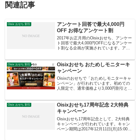
関連記事
アンケート回答で最大4,000円
Oisix おせち 割引
OFF お得なアンケート割
2017年お正月用のOisixおせち、アンケー
ト回答で最大4,000円OFFになるアンケー
ト割なる企画が実施されています。アン
ケート割実施期間：2016年11月1日～11
月14日15:00までアンケート回答はおせち
お届け後となります。（20...
Oisixおせち おためしモニターキ
Oisix おせち 割引
ャンペーン
Oisixのおせちで「おためしモニターキャ
ンペーン」が行われています。初めての
人限定で、通常価格より3,000円割引とな
ります。キャンペーン期間2021年12月26
日(月)までただし先着順ってことですの
で、申し込みたい方はお早めに。おため
Oisixおせち17周年記念 2大特典
Oisix おせち 割引
し...
キャンペーン
Oisixおせち17周年記念として、2大特典
キャンペーンが行われています。キャン
ペーン期間は2017年12月11日(月)15:00ま
で。【特典１】2018年1月上旬に送られる
アンケートに答えて、おせちが最大2,020